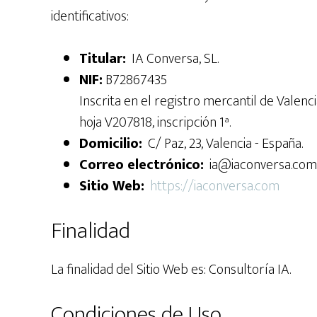
identificativos:
Titular:
IA Conversa, SL.
NIF:
B72867435
Inscrita en el registro mercantil de Valencia,
hoja V207818, inscripción 1ª.
Domicilio:
C/ Paz, 23, Valencia - España.
Correo electrónico:
ia@iaconversa.com
Sitio Web:
https://iaconversa.com
Finalidad
La finalidad del Sitio Web es: Consultoría IA.
Condiciones de Uso