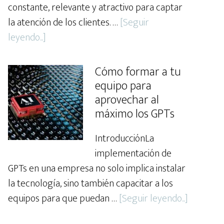
constante, relevante y atractivo para captar
la atención de los clientes. …
[Seguir
about
leyendo...]
Marketing
y
Cómo formar a tu
GPTs:
equipo para
La
aprovechar al
revolución
máximo los GPTs
en
IntroducciónLa
la
implementación de
generación
GPTs en una empresa no solo implica instalar
de
la tecnología, sino también capacitar a los
contenido
about
equipos para que puedan …
[Seguir leyendo...]
Cómo