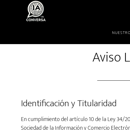
Skip
Skip
to
to
main
primary
content
sidebar
NUESTRO
Aviso 
Identificación y Titularidad
En cumplimiento del artículo 10 de la Ley 34/2002
Sociedad de la Información y Comercio Electróni