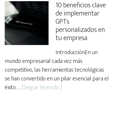
formar
10 beneficios clave
a
de implementar
tu
GPTs
equipo
personalizados en
tu empresa
para
aprovec
IntroducciónEn un
al
mundo empresarial cada vez más
máximo
competitivo, las herramientas tecnológicas
los
se han convertido en un pilar esencial para el
GPTs
about
éxito. …
[Seguir leyendo...]
10
beneficios
clave
de