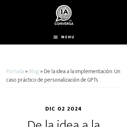
Skip
Skip
to
to
main
primary
content
sidebar
MENU
Portada
»
Blog
»
De la idea a la implementación: Un
caso práctico de personalización de GPTs
DIC 02 2024
De la idea a la