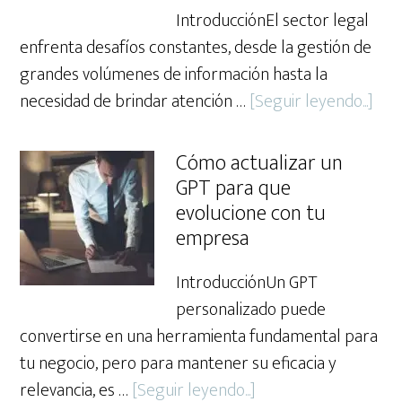
IntroducciónEl sector legal
enfrenta desafíos constantes, desde la gestión de
grandes volúmenes de información hasta la
abo
necesidad de brindar atención …
[Seguir leyendo...]
Cas
de
Cómo actualizar un
éxit
GPT para que
Có
evolucione con tu
ayu
empresa
a
IntroducciónUn GPT
un
personalizado puede
buf
convertirse en una herramienta fundamental para
de
tu negocio, pero para mantener su eficacia y
abo
about
relevancia, es …
[Seguir leyendo...]
a