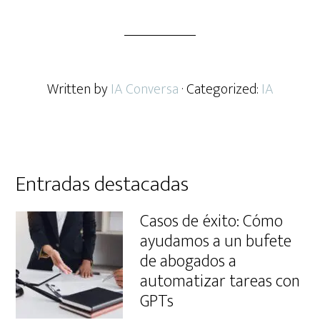
Written by
IA Conversa
· Categorized:
IA
Primary
Entradas destacadas
Sidebar
Casos de éxito: Cómo
ayudamos a un bufete
de abogados a
automatizar tareas con
GPTs