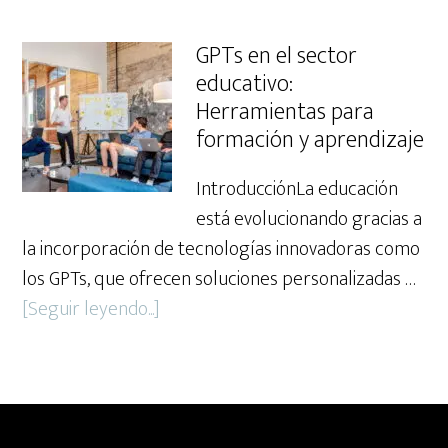
Cómo
aut
actualizar
GPTs en el sector
tar
un
educativo:
con
GPT
Herramientas para
GPT
para
formación y aprendizaje
que
IntroducciónLa educación
evolucione
está evolucionando gracias a
con
la incorporación de tecnologías innovadoras como
tu
los GPTs, que ofrecen soluciones personalizadas …
empresa
about
[Seguir leyendo...]
GPTs
en
el
sector