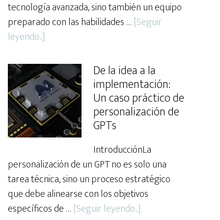
tecnología avanzada, sino también un equipo
preparado con las habilidades …
[Seguir
about
leyendo...]
5
habilidades
De la idea a la
esenciales
implementación:
para
Un caso práctico de
gestionar
personalización de
GPTs
GPTs
en
IntroducciónLa
tu
personalización de un GPT no es solo una
negocio
tarea técnica, sino un proceso estratégico
que debe alinearse con los objetivos
about
específicos de …
[Seguir leyendo...]