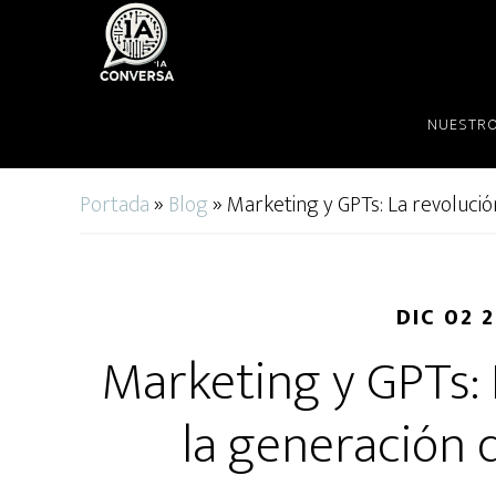
Skip
Skip
to
to
main
primary
content
sidebar
NUESTRO
Portada
»
Blog
»
Marketing y GPTs: La revolució
DIC 02 
Marketing y GPTs: 
la generación 