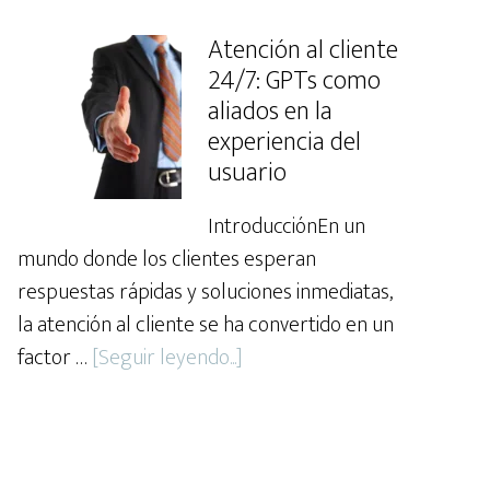
De
la
Atención al cliente
idea
24/7: GPTs como
a
aliados en la
la
experiencia del
usuario
implementación:
Un
IntroducciónEn un
caso
mundo donde los clientes esperan
práctico
respuestas rápidas y soluciones inmediatas,
de
la atención al cliente se ha convertido en un
personalización
about
factor …
[Seguir leyendo...]
de
Atención
GPTs
al
cliente
24/7: