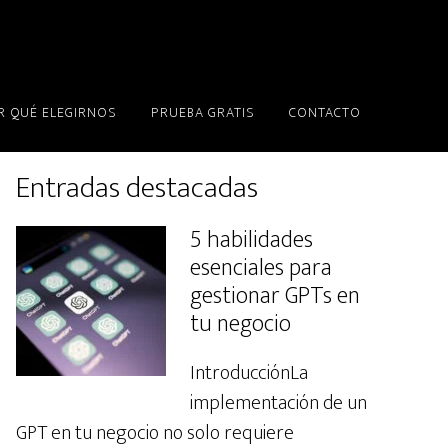
R QUÉ ELEGIRNOS
PRUEBA GRATIS
CONTACTO
Primary
Entradas destacadas
Sidebar
5 habilidades
esenciales para
gestionar GPTs en
tu negocio
IntroducciónLa
implementación de un
GPT en tu negocio no solo requiere