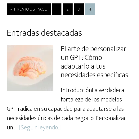
GO
PAGE
PAGE
PAGE
PAGE
«
PREVIOUS PAGE
1
2
3
4
TO
Primary
Entradas destacadas
Sidebar
El arte de personalizar
un GPT: Cómo
adaptarlo a tus
necesidades específicas
IntroducciónLa verdadera
fortaleza de los modelos
GPT radica en su capacidad para adaptarse a las
necesidades únicas de cada negocio. Personalizar
about
un …
[Seguir leyendo...]
El