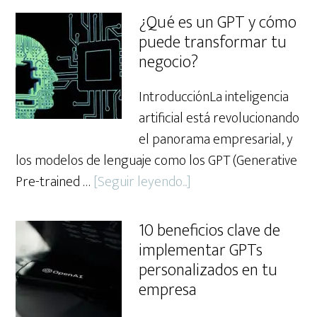
arte
¿Qué es un GPT y cómo
de
puede transformar tu
personalizar
negocio?
un
IntroducciónLa inteligencia
GPT:
artificial está revolucionando
Cómo
el panorama empresarial, y
adaptarlo
los modelos de lenguaje como los GPT (Generative
a
about
Pre-trained …
[Seguir leyendo...]
tus
¿Qué
necesidades
es
específicas
10 beneficios clave de
un
implementar GPTs
GPT
personalizados en tu
y
empresa
cómo